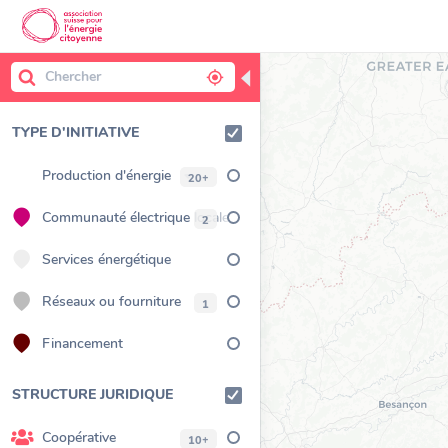
◀
TYPE D'INITIATIVE
Production d'énergie
20+
Communauté électrique locale
2
CEL
Services énergétique
Réseaux ou fourniture
1
Financement
STRUCTURE JURIDIQUE
Coopérative
10+